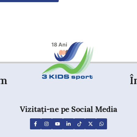
18 Ani
em
Î
Vizitați-ne pe Social Media