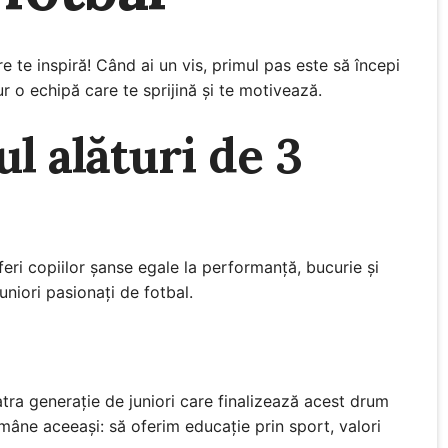
re te inspiră! Când ai un vis, primul pas este să începi
ur o echipă care te sprijină și te motivează.
l alături de 3
feri copiilor șanse egale la performanță, bucurie și
uniori pasionați de fotbal.
tra generație de juniori care finalizează acest drum
mâne aceeași: să oferim educație prin sport, valori