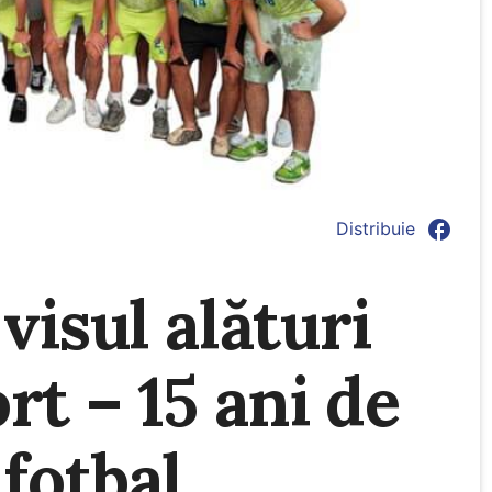
facebook
Distribuie
visul alături
rt – 15 ani de
 fotbal