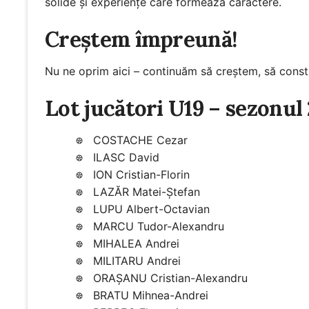
solide și experiențe care formează caractere.
Creștem împreună!
Nu ne oprim aici – continuăm să creștem, să constr
Lot jucători U19 – sezonul
COSTACHE Cezar
ILASC David
ION Cristian-Florin
LAZĂR Matei-Ștefan
LUPU Albert-Octavian
MARCU Tudor-Alexandru
MIHALEA Andrei
MILITARU Andrei
ORAȘANU Cristian-Alexandru
BRATU Mihnea-Andrei