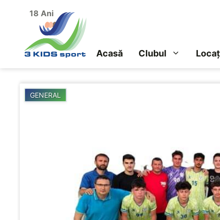
Sari
18 Ani
la
conținut
Acasă
Clubul
Locaț
GENERAL