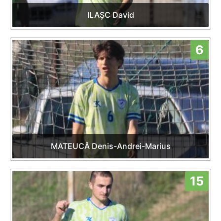
ILAȘC David
6
MATEUCĂ Denis-Andrei-Marius
15