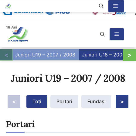
Sari
Meniu
la
conținut
18 Ani
Meniu
<
>
Juniori U19 – 2007 / 2008
Juniori U18 – 2008 / 2
Juniori U19 – 2007 / 2008
<
Toți
Portari
Fundași
>
Mijloc
Portari