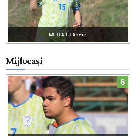
MILITARU Andrei
Mijlocași
8