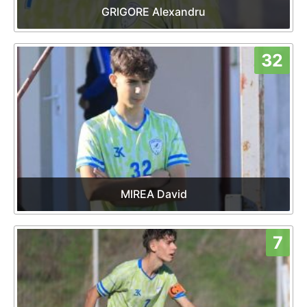
GRIGORE Alexandru
32
MIREA David
7