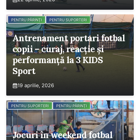
PENTRU PĂRINȚI
PENTRU SUPORTERI
Antrenament portari fotbal
copii – curaj, reacție și
performanță la 3 KIDS
Sport
19 aprilie, 2026
PENTRU SUPORTERI
PENTRU PĂRINȚI
Jocuri în weekend fotbal