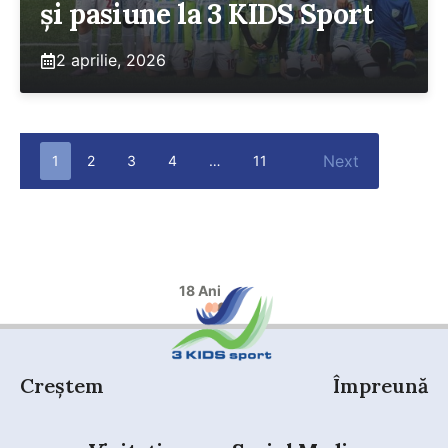
și pasiune la 3 KIDS Sport
2 aprilie, 2026
Next
1
2
3
4
…
11
18 Ani
Creștem
Împreună