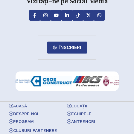
Vizitați-ne pe Social Media
ÎNSCRIERI
ACASĂ
LOCAȚII
DESPRE NOI
ECHIPELE
PROGRAM
ANTRENORI
CLUBURI PARTENERE