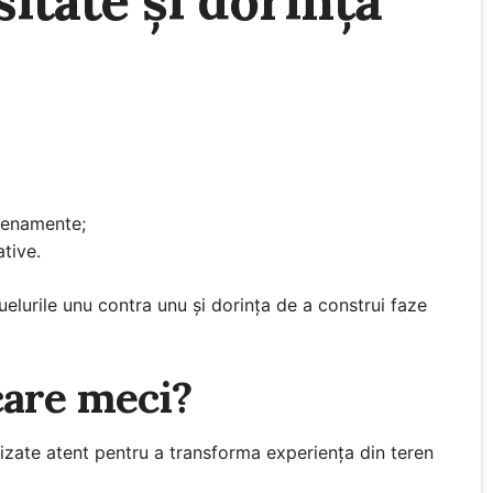
itate și dorință
trenamente;
ative.
uelurile unu contra unu și dorința de a construi faze
care meci?
izate atent pentru a transforma experiența din teren