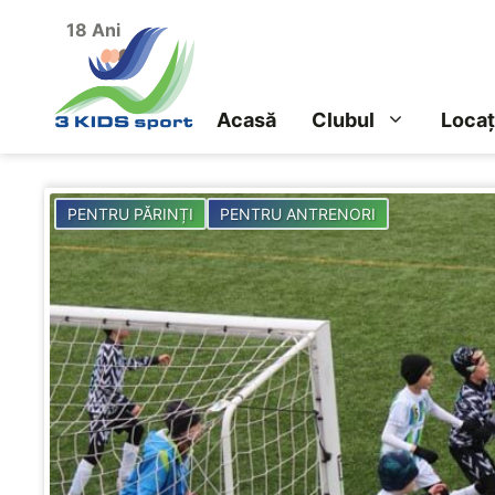
Sari
18 Ani
la
conținut
Acasă
Clubul
Locaț
PENTRU PĂRINȚI
PENTRU ANTRENORI