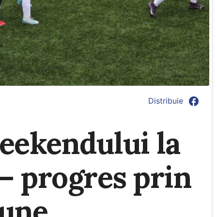
facebook
Distribuie
eekendului la
– progres prin
iune