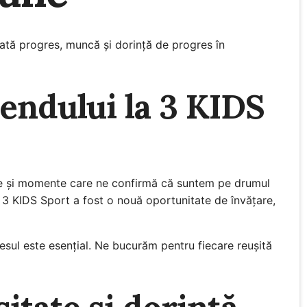
ată progres, muncă și dorință de progres în
endului la 3 KIDS
ate și momente care ne confirmă că suntem pe drumul
i 3 KIDS Sport a fost o nouă oportunitate de învățare,
resul este esențial. Ne bucurăm pentru fiecare reușită