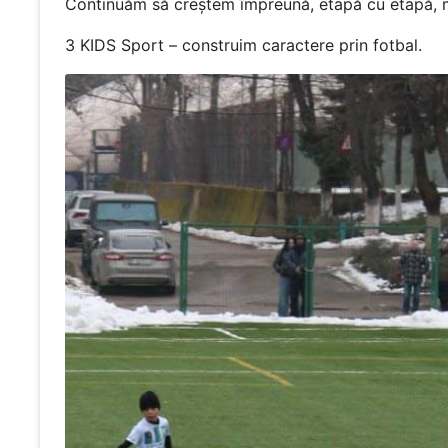
Continuăm să creștem împreună, etapă cu etapă, 
3 KIDS Sport – construim caractere prin fotbal.