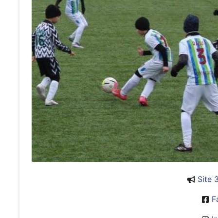
Site 
F