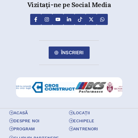
Vizitați-ne pe Social Media
ÎNSCRIERI
ACASĂ
LOCAȚII
DESPRE NOI
ECHIPELE
PROGRAM
ANTRENORI
CLUBURI PARTENERE