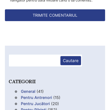
navigator pentru data viitoare când o să comentez.
Caută
Cautare
CATEGORII
General
(41)
Pentru Antrenori
(15)
Pentru Jucători
(20)
Pentru Părinți
(152)