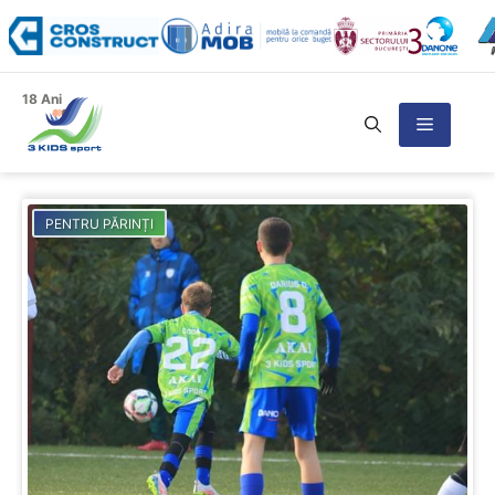
Sari
la
conținut
18 Ani
Meniu
PENTRU PĂRINȚI