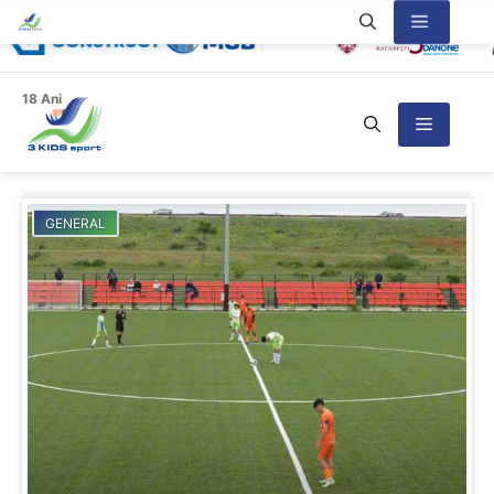
Sari
Meniu
la
conținut
18 Ani
Meniu
GENERAL