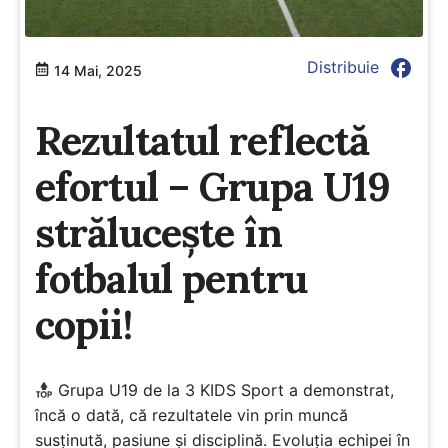
facebook
Distribuie
14 Mai, 2025
Rezultatul reflectă
efortul – Grupa U19
strălucește în
fotbalul pentru
copii!
Grupa U19 de la 3 KIDS Sport a demonstrat,
încă o dată, că rezultatele vin prin muncă
susținută, pasiune și disciplină. Evoluția echipei în