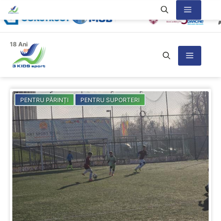
Sari
Meniu
la
conținut
18 Ani
Meniu
PENTRU PĂRINȚI
PENTRU SUPORTERI