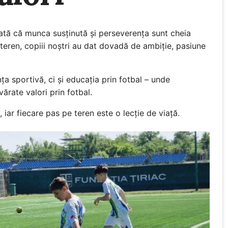
ată că munca susținută și perseverența sunt cheia
 teren, copiii noștri au dat dovadă de ambiție, pasiune
a sportivă, ci și educația prin fotbal – unde
vărate valori prin fotbal.
iar fiecare pas pe teren este o lecție de viață.