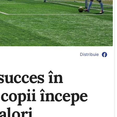
facebook
Distribuie
succes în
 copii începe
alori