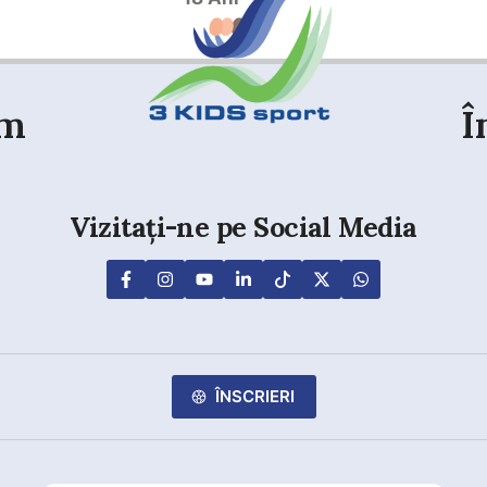
em
Î
Vizitați-ne pe Social Media
ÎNSCRIERI