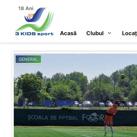
Sari
18 Ani
la
conținut
Acasă
Clubul
Locaț
GENERAL