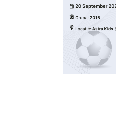
20 September 20
event
Grupa:
2016
Locatie:
Astra Kids