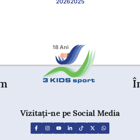
2026
2025
18 Ani
em
Î
Vizitați-ne pe Social Media