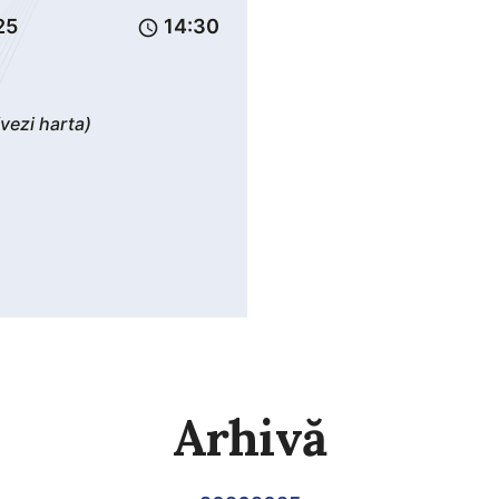
25
14:30
schedule
(vezi harta)
Arhivă