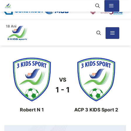
Sari
Meniu
la
conținut
18 Ani
Meniu
VS
1 - 1
Robert N 1
ACP 3 KIDS Sport 2