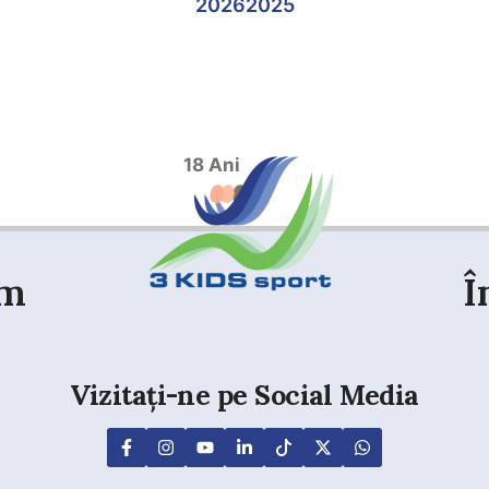
2026
2025
18 Ani
em
Î
Vizitați-ne pe Social Media