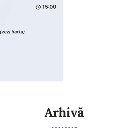
15:00
schedule
(vezi harta)
Arhivă