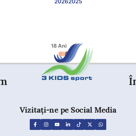
2026
2025
18 Ani
em
Î
Vizitați-ne pe Social Media