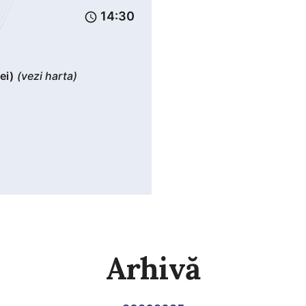
14:30
schedule
ei)
(vezi harta)
Arhivă