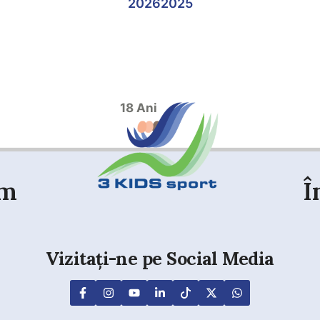
2026
2025
18 Ani
em
Î
Vizitați-ne pe Social Media