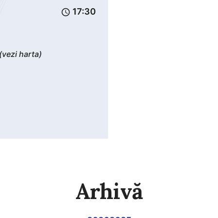
17:30
schedule
(vezi harta)
Arhivă