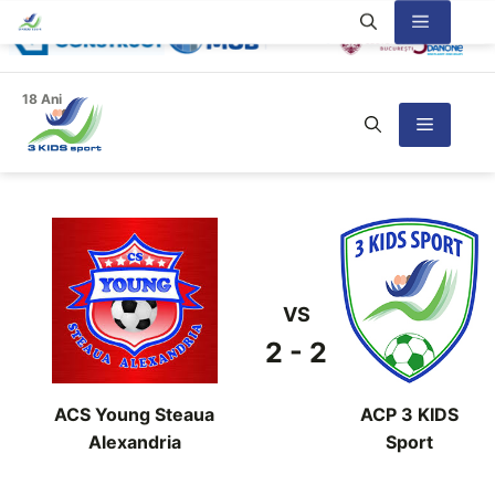
Sari
Meniu
la
conținut
18 Ani
Meniu
VS
2 - 2
ACS Young Steaua
ACP 3 KIDS
Alexandria
Sport