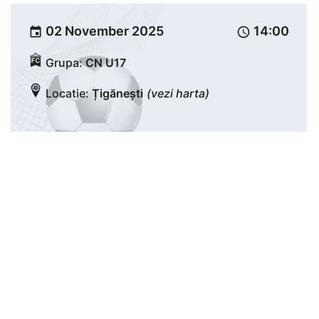
02 November 2025
14:00
event
schedule
Grupa:
CN U17
Locatie:
Țigănești
(vezi harta)