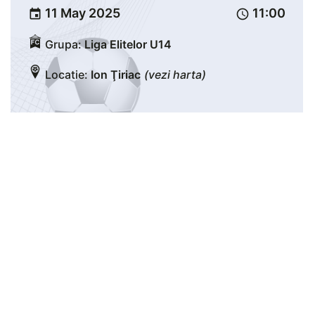
11 May 2025
11:00
event
schedule
Grupa:
Liga Elitelor U14
Locatie:
Ion Ţiriac
(vezi harta)