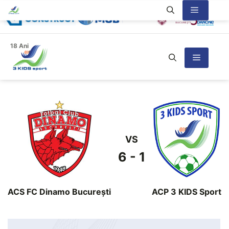
Sari
Meniu
la
conținut
18 Ani
Meniu
VS
6 - 1
ACS FC Dinamo Bucureşti
ACP 3 KIDS Sport