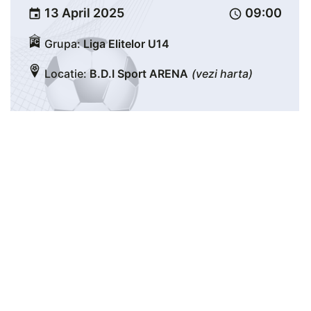
13 April 2025
09:00
event
schedule
Grupa:
Liga Elitelor U14
Locatie:
B.D.I Sport ARENA
(vezi harta)