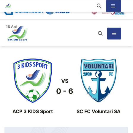
Sari
Meniu
la
conținut
18 Ani
Meniu
VS
0 - 6
ACP 3 KIDS Sport
SC FC Voluntari SA