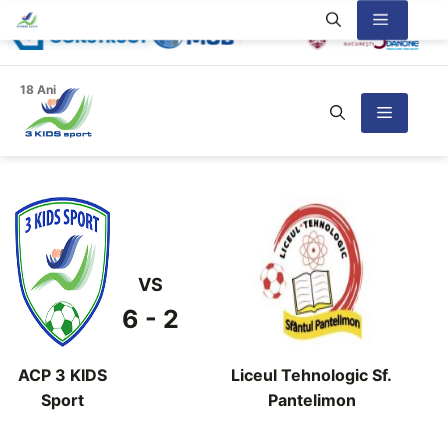
Sari
Meniu
la
conținut
18 Ani
Meniu
VS
6 - 2
ACP 3 KIDS
Liceul Tehnologic Sf.
Sport
Pantelimon