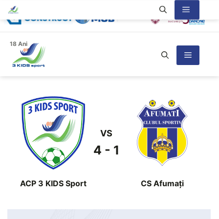
Sari
Meniu
la
conținut
18 Ani
Meniu
VS
4 - 1
ACP 3 KIDS Sport
CS Afumaţi