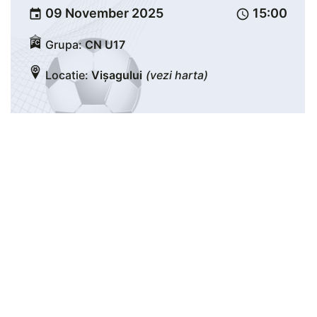
09 November 2025
15:00
event
schedule
Grupa:
CN U17
Locatie:
Vișagului
(vezi harta)