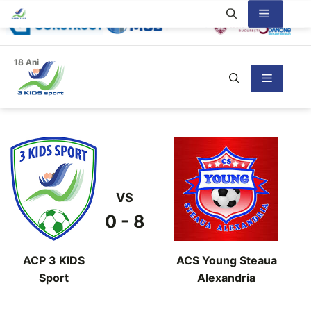
Sari
Meniu
la
conținut
18 Ani
Meniu
VS
0 - 8
ACP 3 KIDS
ACS Young Steaua
Sport
Alexandria