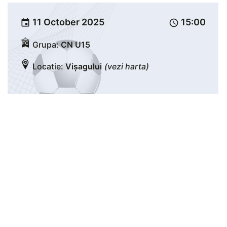
11 October 2025
15:00
event
schedule
Grupa:
CN U15
Locatie:
Vișagului
(vezi harta)