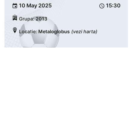
10 May 2025
15:30
event
schedule
Grupa:
2013
Locatie:
Metaloglobus
(vezi harta)