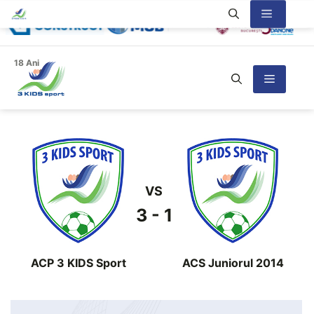
Sari
Meniu
la
conținut
18 Ani
Meniu
VS
3 - 1
ACP 3 KIDS Sport
ACS Juniorul 2014