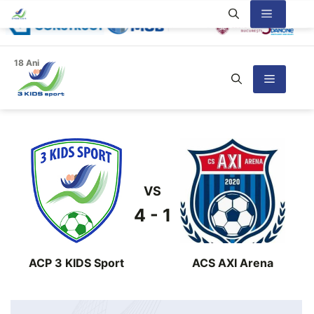
Sari
Meniu
la
conținut
18 Ani
Meniu
VS
4 - 1
ACP 3 KIDS Sport
ACS AXI Arena