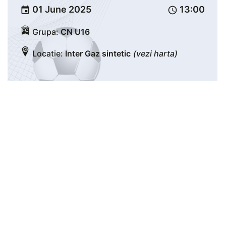
01 June 2025
13:00
event
schedule
Grupa:
CN U16
Locatie:
Inter Gaz sintetic
(vezi harta)