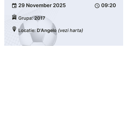
29 November 2025
09:20
event
schedule
Grupa:
2017
Locatie:
D'Angelo
(vezi harta)