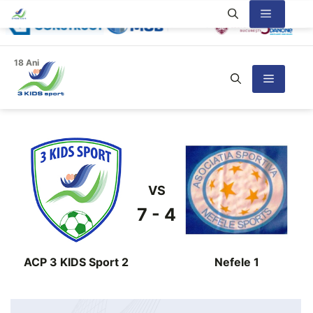
Sari
Meniu
la
conținut
18 Ani
Meniu
VS
7 - 4
ACP 3 KIDS Sport 2
Nefele 1