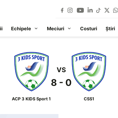
ii
Echipele
Meciuri
Costuri
Știri
VS
8 - 0
ACP 3 KIDS Sport 1
CSS1