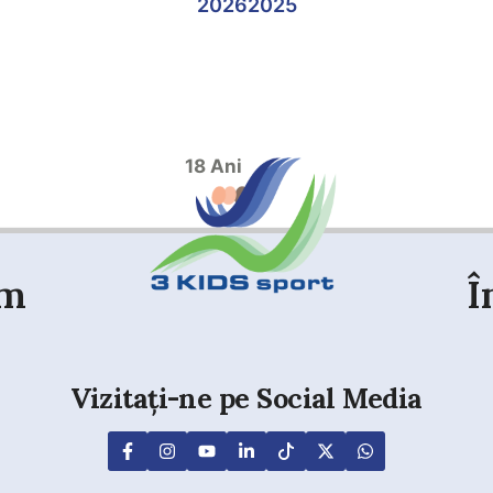
2026
2025
18 Ani
em
Î
Vizitați-ne pe Social Media