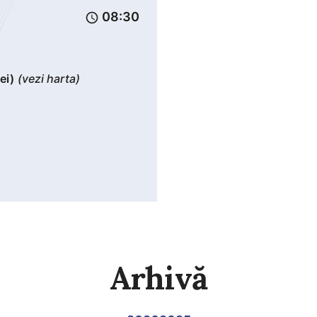
08:30
schedule
ei)
(vezi harta)
Arhivă