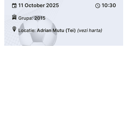
11 October 2025
10:30
event
schedule
Grupa:
2015
Locatie:
Adrian Mutu (Tei)
(vezi harta)