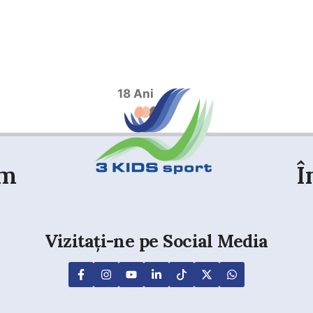
18 Ani
em
Î
Vizitați-ne pe Social Media