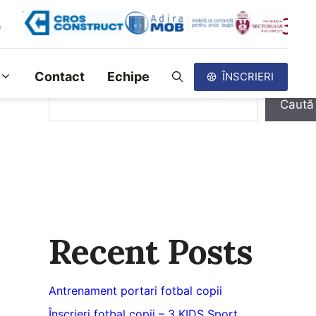
Contact
Echipe
ÎNSCRIERI
Caută
Caută
Recent Posts
Antrenament portari fotbal copii
Înscrieri fotbal copii – 3 KIDS Sport,